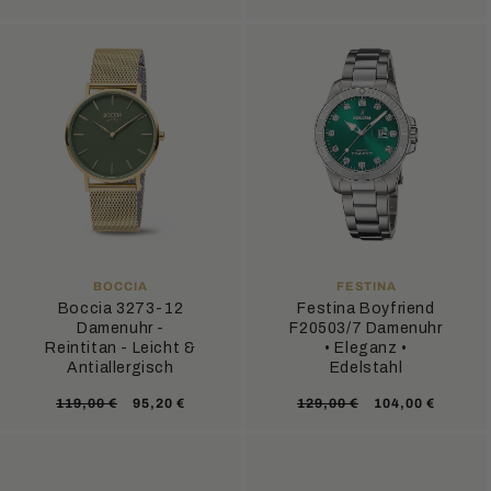
Preis
ANBIETER:
ANBIETER:
BOCCIA
FESTINA
Boccia 3273-12
Festina Boyfriend
Damenuhr -
F20503/7 Damenuhr
Reintitan - Leicht &
• Eleganz •
Antiallergisch
Edelstahl
Normaler
Verkaufspreis
Normaler
Verkaufsprei
119,00 €
95,20 €
129,00 €
104,00 €
Preis
Preis