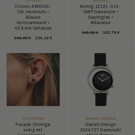
CITIZEN
BERING
Citizen AW5000-
Bering 12131-014-
16L Herrenuhr •
GWP Damenuhr •
Blaues
Saphirglas •
Nylonarmband •
Milanaise
42,6 mm Gehäuse
Normaler
Verkaufsprei
149,00 €
103,79 €
Normaler
Verkaufspreis
149,00 €
134,10 €
Preis
Preis
ANBIETER:
ANBIETER:
HOLZKERN
DANISH DESIGN
Facade Ohrringe
Danish Design
eckig mit
3324727 Damenuhr