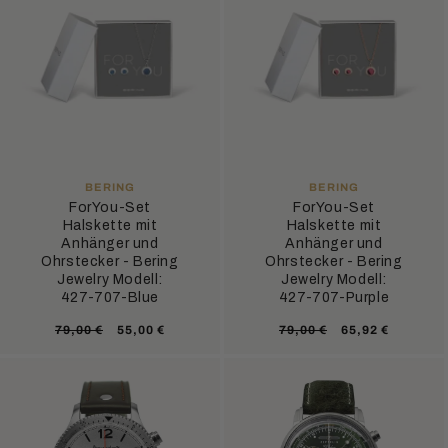
ANBIETER:
ANBIETER:
BERING
BERING
ForYou-Set
ForYou-Set
Halskette mit
Halskette mit
Anhänger und
Anhänger und
Ohrstecker - Bering
Ohrstecker - Bering
Jewelry Modell:
Jewelry Modell:
427-707-Blue
427-707-Purple
Normaler
Verkaufspreis
Normaler
Verkaufsprei
79,00 €
55,00 €
79,00 €
65,92 €
Preis
Preis