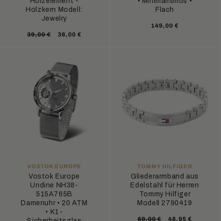
Holzelement -
• Minimalismus •
Holzkern Modell:
Flach
Jewelry
Normaler
149,00 €
Normaler
Verkaufspreis
39,00 €
36,00 €
Preis
Preis
ANBIETER:
ANBIETER:
VOSTOK EUROPE
TOMMY HILFIGER
Vostok Europe
Gliederarmband aus
Undine NH38-
Edelstahl für Herren
515A765B
Tommy Hilfiger
Damenuhr • 20 ATM
Modell 2790419
• K1-
Normaler
Verkaufsprei
69,00 €
48,95 €
Sicherheitsglas