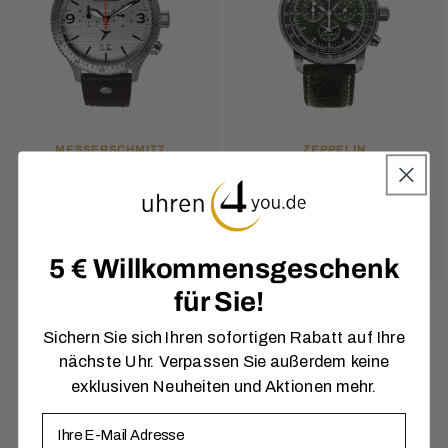
ANBIETER:
ANBIETER:
MESSERSCHMITT
ZEPPELIN
Messerschmitt
Zeppelin 8680-4
Flieger ME-7H148
Herrenuhr • 100
Herrenuhr • Made in
Jahre Zeppelin •
Germany
Germany
Normaler
Verkaufspreis
Normaler
Verkaufsprei
298,00 €
238,40 €
349,00 €
260,97 €
5 € Willkommensgeschenk
Preis
Preis
für Sie!
Sichern Sie sich Ihren sofortigen Rabatt auf Ihre
1
…
2
3
7
nächste Uhr. Verpassen Sie außerdem keine
exklusiven Neuheiten und Aktionen mehr.
E-Mail