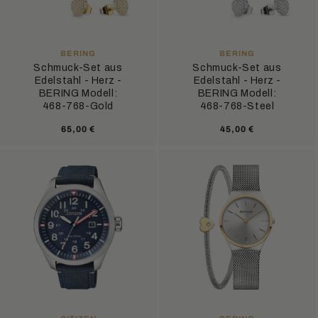
ANBIETER:
ANBIETER:
BERING
BERING
Schmuck-Set aus
Schmuck-Set aus
Edelstahl - Herz -
Edelstahl - Herz -
BERING Modell:
BERING Modell:
468-768-Gold
468-768-Steel
Normaler
Normaler
65,00 €
45,00 €
Preis
Preis
ANBIETER:
ANBIETER: