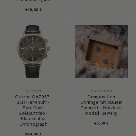
Preis
Normaler
409,00 €
Preis
ANBIETER:
ANBIETER:
CITIZEN
HOLZKERN
Citizen CA7067-
Composition
11H Herrenuhr •
Ohrringe mit blauem
Eco-Drive
Perlmutt - Holzkern
Solarantrieb •
Modell: Jewelry
Klassischer
Normaler
45,00 €
Chronograph
Preis
Normaler
249,00 €