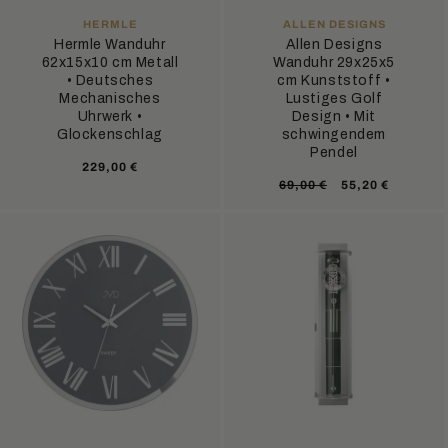
ANBIETER:
ANBIETER:
HERMLE
ALLEN DESIGNS
Hermle Wanduhr
Allen Designs
62x15x10 cm Metall
Wanduhr 29x25x5
• Deutsches
cm Kunststoff •
Mechanisches
Lustiges Golf
Uhrwerk •
Design • Mit
Glockenschlag
schwingendem
Pendel
Normaler
229,00 €
Normaler
Verkaufsprei
69,00 €
55,20 €
Preis
Preis