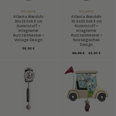
ANBIETER:
ANBIETER:
ATLANTA
ATLANTA
Atlanta Wanduhr
Atlanta Wanduhr
30x19,5x6,5 cm
30,5x20,5x6,5 cm
Kunststoff •
Kunststoff •
Integrierter
Integrierter
Kurzzeitmesser •
Kurzzeitmesser •
Vintage Design
Nostalgisches
Design
Normaler
59,90 €
Normaler
Verkaufsprei
59,90 €
49,90 €
Preis
Preis