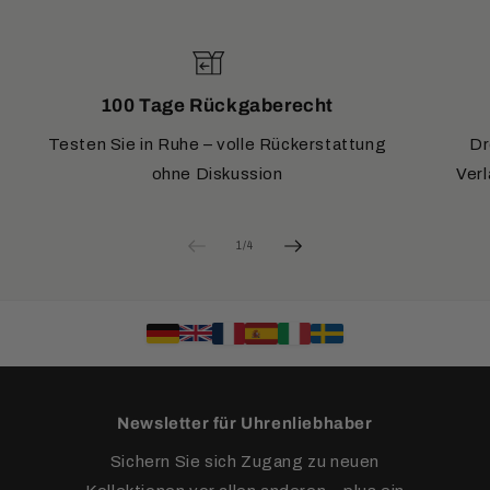
100 Tage Rückgaberecht
Testen Sie in Ruhe – volle Rückerstattung
Dr
ohne Diskussion
Verl
von
1
/
4
Newsletter für Uhrenliebhaber
Sichern Sie sich Zugang zu neuen