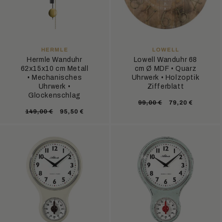
ANBIETER:
ANBIETER:
HERMLE
LOWELL
Hermle Wanduhr
Lowell Wanduhr 68
62x15x10 cm Metall
cm Ø MDF • Quarz
• Mechanisches
Uhrwerk • Holzoptik
Uhrwerk •
Zifferblatt
Glockenschlag
Normaler
Verkaufsprei
99,00 €
79,20 €
Normaler
Verkaufspreis
149,00 €
95,50 €
Preis
Preis