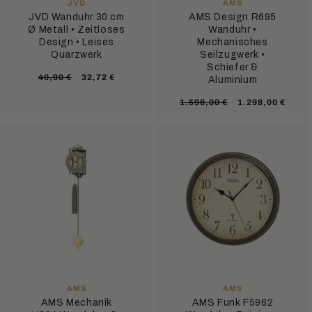
ANBIETER:
ANBIETER:
JVD
AMS
JVD Wanduhr 30 cm
AMS Design R695
Ø Metall • Zeitloses
Wanduhr •
Design • Leises
Mechanisches
Quarzwerk
Seilzugwerk •
Schiefer &
Normaler
Verkaufspreis
40,90 €
32,72 €
Aluminium
Preis
Normaler
Verkaufsprei
1.598,00 €
1.298,00 €
Preis
ANBIETER:
ANBIETER:
AMS
AMS
AMS Mechanik
AMS Funk F5962