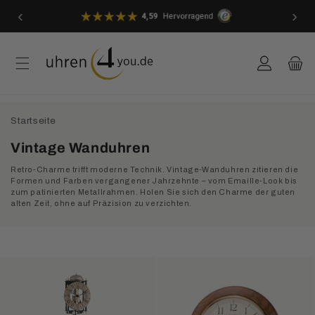
Direkt
‹
›
zum
Service: +49 (0) 5405 80 444 60
Inhalt
Einloggen
Warenkor
Startseite
K
Vintage Wanduhren
a
Retro-Charme trifft moderne Technik. Vintage-Wanduhren zitieren die
t
Formen und Farben vergangener Jahrzehnte – vom Emaille-Look bis
zum patinierten Metallrahmen. Holen Sie sich den Charme der guten
e
alten Zeit, ohne auf Präzision zu verzichten.
g
o
r
i
e
: