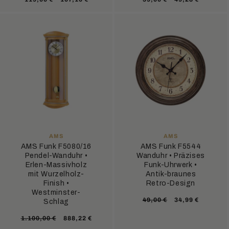
Preis
Preis
ANBIETER:
ANBIETER:
AMS
AMS
AMS Funk F5080/16
AMS Funk F5544
Pendel-Wanduhr •
Wanduhr • Präzises
Erlen-Massivholz
Funk-Uhrwerk •
mit Wurzelholz-
Antik-braunes
Finish •
Retro-Design
Westminster-
Normaler
Verkaufsprei
49,00 €
34,99 €
Schlag
Preis
Normaler
Verkaufspreis
1.100,00 €
888,22 €