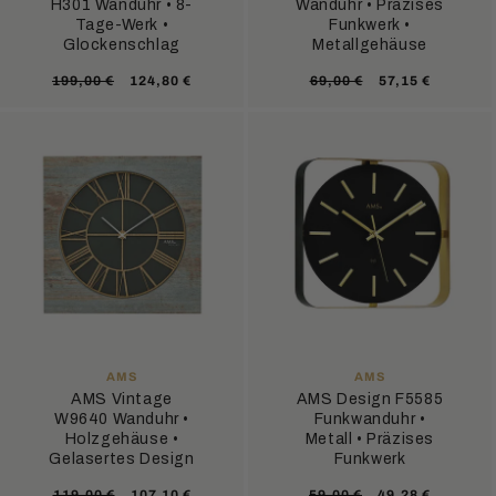
H301 Wanduhr • 8-
Wanduhr • Präzises
Tage-Werk •
Funkwerk •
Glockenschlag
Metallgehäuse
Normaler
Verkaufspreis
Normaler
Verkaufsprei
199,00 €
124,80 €
69,00 €
57,15 €
Preis
Preis
ANBIETER:
ANBIETER:
AMS
AMS
AMS Vintage
AMS Design F5585
W9640 Wanduhr •
Funkwanduhr •
Holzgehäuse •
Metall • Präzises
Gelasertes Design
Funkwerk
Normaler
Verkaufspreis
Normaler
Verkaufsprei
119,00 €
107,10 €
59,00 €
49,28 €