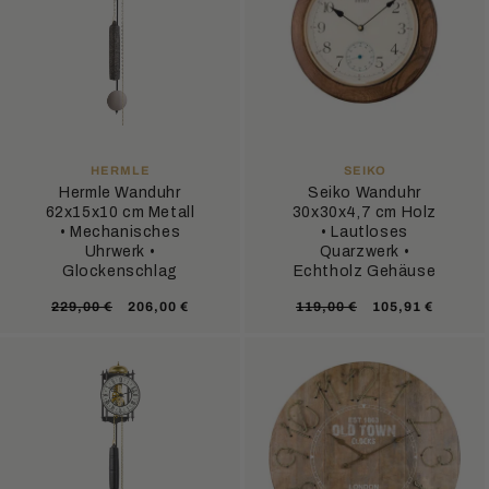
ANBIETER:
ANBIETER:
HERMLE
SEIKO
Hermle Wanduhr
Seiko Wanduhr
62x15x10 cm Metall
30x30x4,7 cm Holz
• Mechanisches
• Lautloses
Uhrwerk •
Quarzwerk •
Glockenschlag
Echtholz Gehäuse
Normaler
Verkaufspreis
Normaler
Verkaufsprei
229,00 €
206,00 €
119,00 €
105,91 €
Preis
Preis