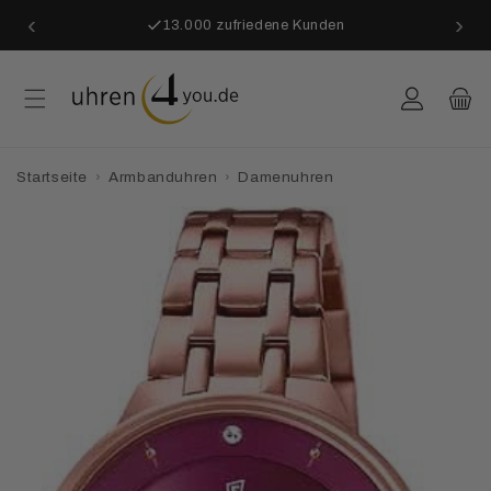
Direkt
‹
›
zum
13.000 zufriedene Kunden
Inhalt
Einloggen
Warenkor
Startseite
›
Armbanduhren
›
Damenuhren