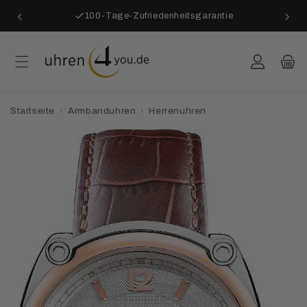
Direkt
‹
›
zum
Blitzschnelle Lieferung
Inhalt
Einloggen
Warenkor
Startseite
›
Armbanduhren
›
Herrenuhren