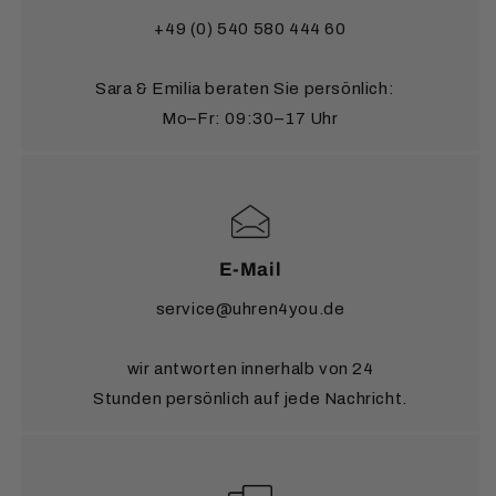
Telefon:
+49 5405 80 444 65
Unsere Gutscheine können Sie in verschiedenen
Malta, Portugal, Rumänien, Zypern
+49 (0) 540 580 444 60
Beträgen kaufen. Sie sind unbegrenzt gültig.
Für den sicheren Speditionsversand von Standuhren
Sara & Emilia beraten Sie persönlich:
ins europäische Ausland berechnen wir 250 €.
Mo–Fr: 09:30–17 Uhr
Möchten Sie eine Lieferung in ein Land
außerhalb
Europas?
Alle Details dazu finden Sie auf unserer
Seite
Versandinformationen
.
E-Mail
service@uhren4you.de
wir antworten innerhalb von 24
Stunden persönlich auf jede Nachricht.