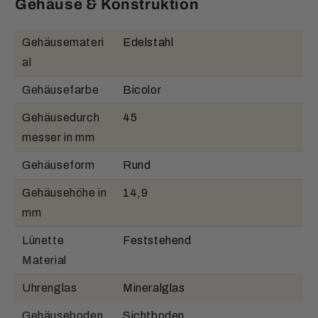
Gehäuse & Konstruktion
Gehäusemateri
Edelstahl
al
Gehäusefarbe
Bicolor
Gehäusedurch
45
messer in mm
Gehäuseform
Rund
Gehäusehöhe in
14,9
mm
Lünette
Feststehend
Material
Uhrenglas
Mineralglas
Gehäuseboden
Sichtboden