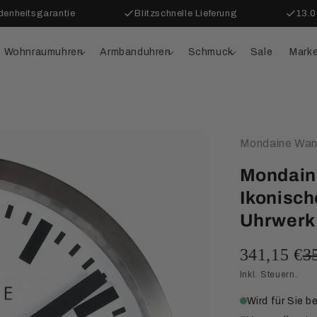
denheitsgarantie
Blitzschnelle Lieferung
13.0
Wohnraumuhren
Armbanduhren
Schmuck
Sale
Mark
Mondaine Wan
Mondain
Ikonisch
Uhrwerk
341,15 €
3
Inkl. Steuern.
Wird für Sie be