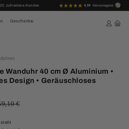
00 zufriedene Kunden
en
Geschenke
duhren
e Wanduhr 40 cm Ø Aluminium •
es Design • Geräuschloses
59,10 €
stellt