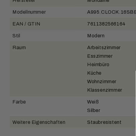
Hersteller
Mondaine
Modellnummer
A995.CLOCK.16SB
EAN / GTIN
7611382566164
Stil
Modern
Raum
Arbeitszimmer
Esszimmer
Heimbüro
Küche
Wohnzimmer
Klassenzimmer
Farbe
Weiß
Silber
Weitere Eigenschaften
Staubresistent