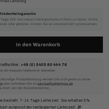
freie Lieferung
riedenheitsgarantie
Tage Zeit, Ihre neuen Lieblingsstücke in Ruhe zu testen. Sollte
ssen oder gefallen, können Sie es unkompliziert zurücksenden.
In den Warenkorb
tellhotline:
+49 (0) 5405 80 444 76
e Uhr bequem telefonisch bestellen.
achkundige Produktberatung wenden Sie sich gerne an unser
am
oder schreiben Sie an
service@uhren4you.de
.
ne dient rein der Bestellannahme).
ie bestellt: 7-14 Tage Lieferzeit. Sie erhalten 5%
att aufgrund der verlängerten Lieferzeit. 🎁