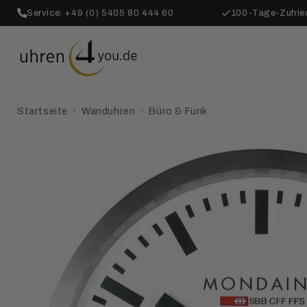
Direkt
zum
Service: +49 (0) 5405 80 444 60
100-Tage-Zufrie
Inhalt
Startseite
›
Wanduhren
›
Büro & Funk