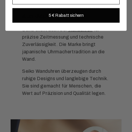
Seiko – Präzise Wanduhren
aus Japan
5 € Rabatt sichern
Seiko steht auch bei
Wanduhren
für
präzise Zeitmessung und technische
Zuverlässigkeit. Die Marke bringt
japanische Uhrmachertradition an die
Wand.
Seiko Wanduhren überzeugen durch
ruhige Designs und langlebige Technik.
Sie sind gemacht für Menschen, die
Wert auf Präzision und Qualität legen.