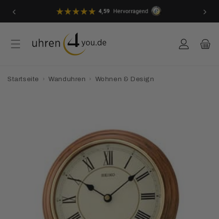
Direkt
‹
›
zum
Inhalt
Einloggen
Warenkor
Startseite
›
Wanduhren
›
Wohnen & Design