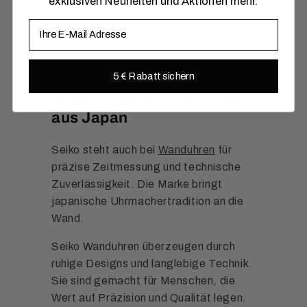
exklusiven Neuheiten und Aktionen mehr.
E-Mail
5 € Rabatt sichern
Seiko – Präzise Wanduhren
aus Japan
Seiko steht auch bei
Wanduhren
für
präzise Zeitmessung und technische
Zuverlässigkeit. Die Marke bringt
japanische Uhrmachertradition an die
Wand.
Seiko Wanduhren überzeugen durch
ruhige Designs und langlebige Technik.
Sie sind gemacht für Menschen, die
Wert auf Präzision und Qualität legen.