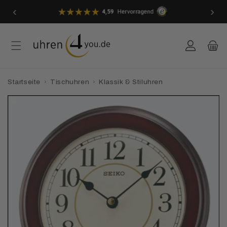
Direkt
‹
›
zum
Inhalt
Einloggen
Warenkor
Startseite
›
Tischuhren
›
Klassik & Stiluhren